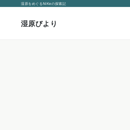
湿原をめぐるNiKeの探索記
湿原びより