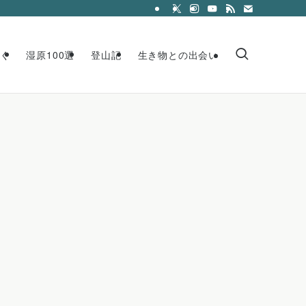
く
湿原100選
登山記
生き物との出会い