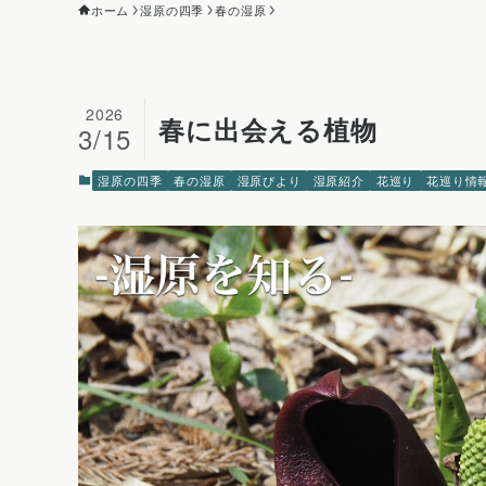
ホーム
湿原の四季
春の湿原
2026
春に出会える植物
3/15
湿原の四季
春の湿原
湿原びより
湿原紹介
花巡り
花巡り情