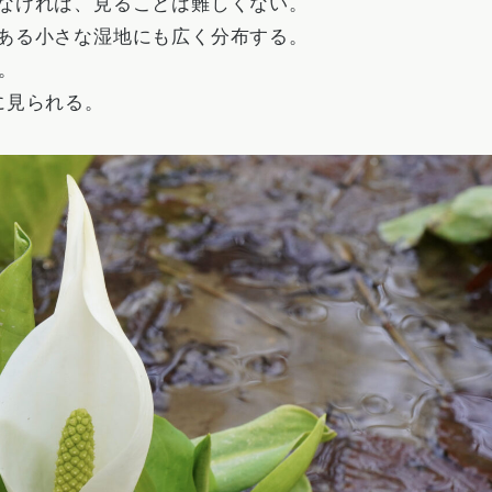
なければ、見ることは難しくない。
ある小さな湿地にも広く分布する。
。
に見られる。