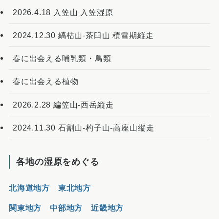
2026.4.18 入笠山 入笠湿原
2024.12.30 縞枯山-茶臼山 積雪期縦走
春に出会える哺乳類・鳥類
春に出会える植物
2026.2.28 編笠山-西岳縦走
2024.11.30 石割山-杓子山-高座山縦走
各地の湿原をめぐる
北海道地方
東北地方
関東地方
中部地方
近畿地方