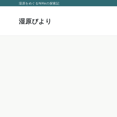
湿原をめぐるNiKeの探索記
湿原びより