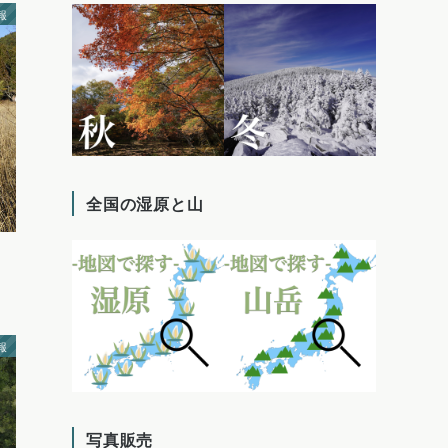
報
全国の湿原と山
報
写真販売