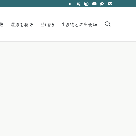
選
湿原を聴く
登山記
生き物との出会い