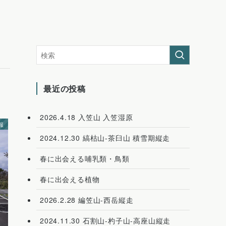
最近の投稿
2026.4.18 入笠山 入笠湿原
報
2024.12.30 縞枯山-茶臼山 積雪期縦走
春に出会える哺乳類・鳥類
春に出会える植物
2026.2.28 編笠山-西岳縦走
2024.11.30 石割山-杓子山-高座山縦走