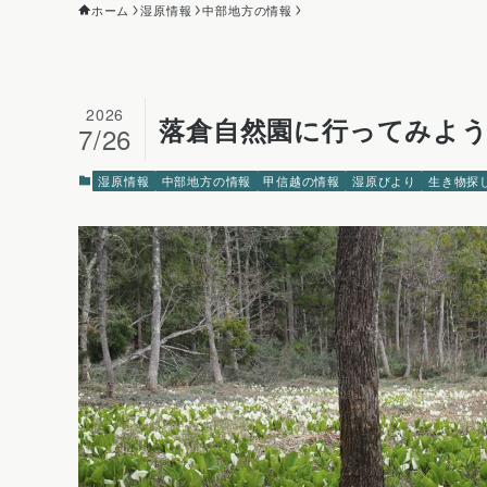
ホーム
湿原情報
中部地方の情報
2026
落倉自然園に行ってみよ
7/26
湿原情報
中部地方の情報
甲信越の情報
湿原びより
生き物探