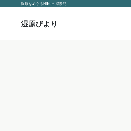
湿原をめぐるNiKeの探索記
湿原びより