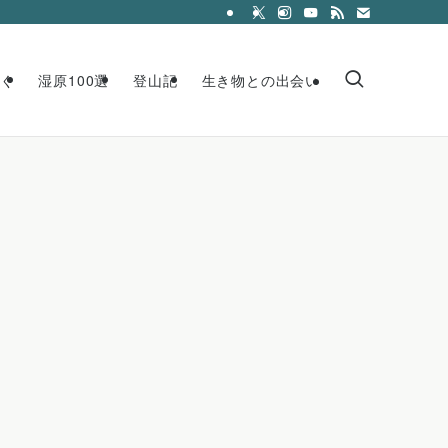
く
湿原100選
登山記
生き物との出会い