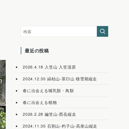
最近の投稿
2026.4.18 入笠山 入笠湿原
2024.12.30 縞枯山-茶臼山 積雪期縦走
春に出会える哺乳類・鳥類
春に出会える植物
2026.2.28 編笠山-西岳縦走
2024.11.30 石割山-杓子山-高座山縦走