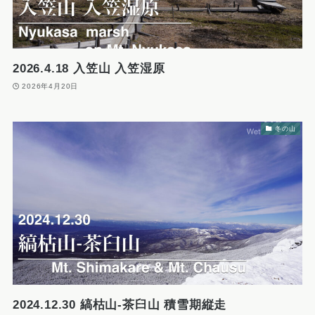
2026.4.18 入笠山 入笠湿原
2026年4月20日
冬の山
2024.12.30 縞枯山-茶臼山 積雪期縦走