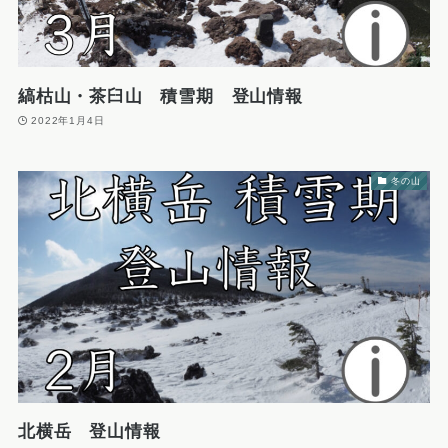
縞枯山・茶臼山 積雪期 登山情報
2022年1月4日
冬の山
北横岳 登山情報