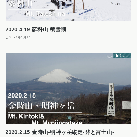
2020.4.19 蓼科山 積雪期
2022年1月14日
冬の山
2020.2.15 金時山-明神ヶ岳縦走-斧と富士山-