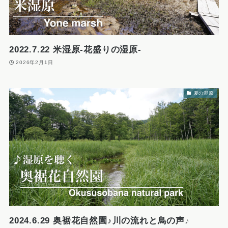
2022.7.22 米湿原-花盛りの湿原-
2026年2月1日
夏の湿原
2024.6.29 奥裾花自然園♪川の流れと鳥の声♪