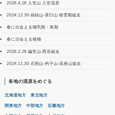
2026.4.18 入笠山 入笠湿原
2024.12.30 縞枯山-茶臼山 積雪期縦走
春に出会える哺乳類・鳥類
春に出会える植物
2026.2.28 編笠山-西岳縦走
2024.11.30 石割山-杓子山-高座山縦走
各地の湿原をめぐる
北海道地方
東北地方
関東地方
中部地方
近畿地方