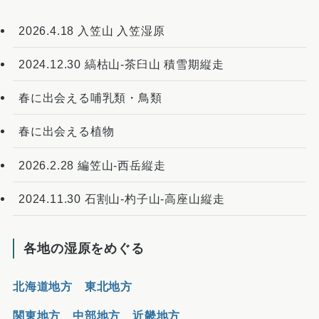
2026.4.18 入笠山 入笠湿原
2024.12.30 縞枯山-茶臼山 積雪期縦走
春に出会える哺乳類・鳥類
春に出会える植物
2026.2.28 編笠山-西岳縦走
2024.11.30 石割山-杓子山-高座山縦走
各地の湿原をめぐる
北海道地方
東北地方
関東地方
中部地方
近畿地方