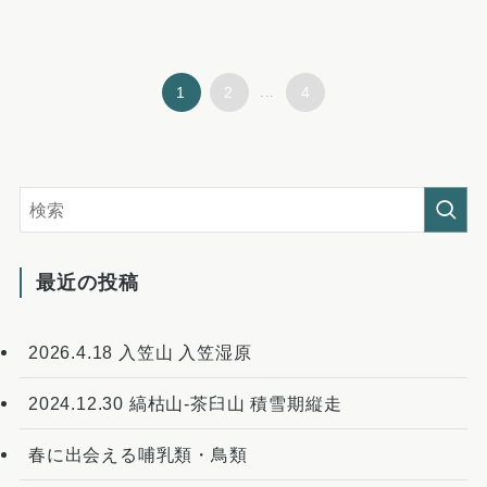
1
2
...
4
最近の投稿
2026.4.18 入笠山 入笠湿原
2024.12.30 縞枯山-茶臼山 積雪期縦走
春に出会える哺乳類・鳥類