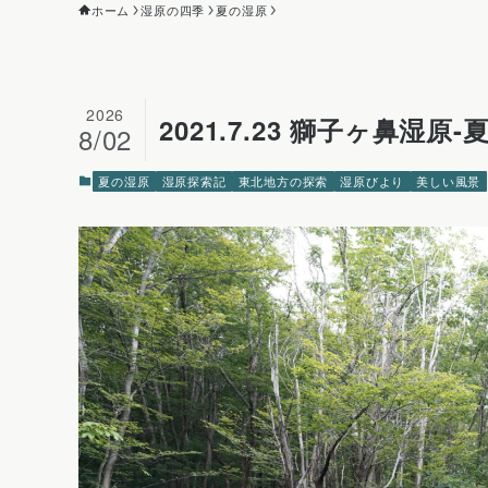
ホーム
湿原の四季
夏の湿原
2026
2021.7.23 獅子ヶ鼻湿
8/02
夏の湿原
湿原探索記
東北地方の探索
湿原びより
美しい風景