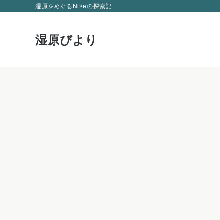
湿原をめぐるNiKeの探索記
湿原びより