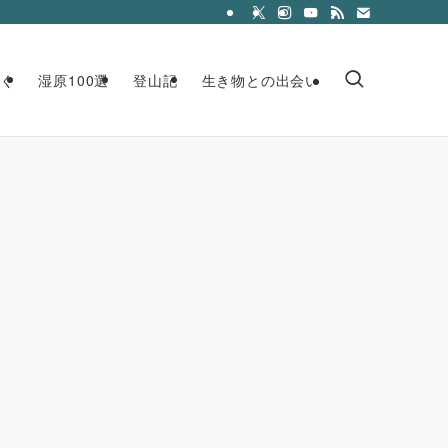
く
湿原100選
登山記
生き物との出会い