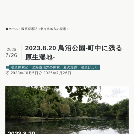
ホーム
湿原探索記
北海道地方の探索
2023.8.20 鳥沼公園-町中に残る
2026
7/26
原生湿地-
湿原探索記
北海道地方の探索
夏の湿原
湿原びより
2023年10月5日
2026年7月26日