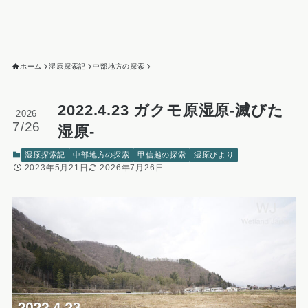
ホーム
湿原探索記
中部地方の探索
2022.4.23 ガクモ原湿原-滅びた
2026
7/26
湿原-
湿原探索記
中部地方の探索
甲信越の探索
湿原びより
2023年5月21日
2026年7月26日