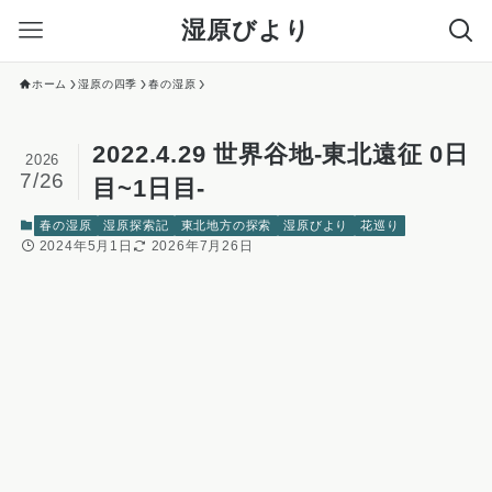
湿原びより
ホーム
湿原の四季
春の湿原
2022.4.29 世界谷地-東北遠征 0日
2026
7/26
目~1日目-
春の湿原
湿原探索記
東北地方の探索
湿原びより
花巡り
2024年5月1日
2026年7月26日