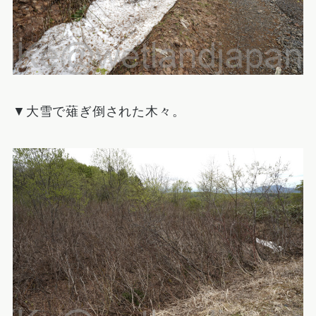
▼大雪で薙ぎ倒された木々。