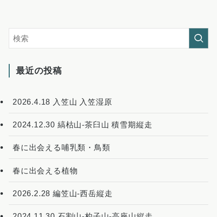
最近の投稿
2026.4.18 入笠山 入笠湿原
2024.12.30 縞枯山-茶臼山 積雪期縦走
春に出会える哺乳類・鳥類
春に出会える植物
2026.2.28 編笠山-西岳縦走
2024.11.30 石割山-杓子山-高座山縦走