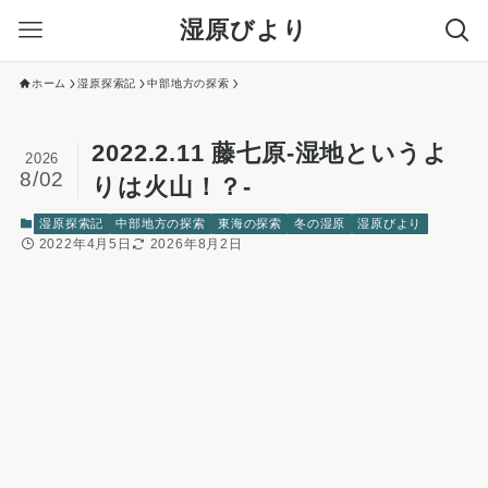
湿原びより
ホーム
湿原探索記
中部地方の探索
2022.2.11 藤七原-湿地というよ
2026
8/02
りは火山！？-
湿原探索記
中部地方の探索
東海の探索
冬の湿原
湿原びより
2022年4月5日
2026年8月2日