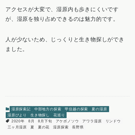
アクセスが大変で、湿原内も歩きにくいです
が、湿原を独り占めできるのは魅力的です。
人が少ないため、じっくりと生き物探しができ
ました。
湿原探索記
中部地方の探索
甲信越の探索
夏の湿原
湿原びより
生き物探し
花巡り
2020年
8月
8月下旬
アケボノソウ
アワラ湿原
リンドウ
三ヶ月湿原
夏
夏の花
湿原探索
長野県