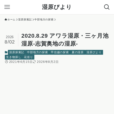
湿原びより
ホーム
湿原探索記
中部地方の探索
2020.8.29 アワラ湿原・三ヶ月池
2026
8/02
湿原-志賀奥地の湿原-
湿原探索記
中部地方の探索
甲信越の探索
夏の湿原
湿原びより
生き物探し
花巡り
2021年6月15日
2026年8月2日