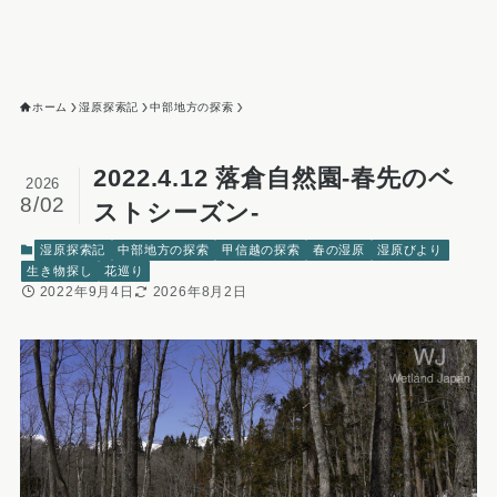
ホーム
湿原探索記
中部地方の探索
2022.4.12 落倉自然園-春先のベ
2026
8/02
ストシーズン-
湿原探索記
中部地方の探索
甲信越の探索
春の湿原
湿原びより
生き物探し
花巡り
2022年9月4日
2026年8月2日