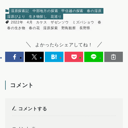
湿原探索記
中部地方の探索
甲信越の探索
春の湿原
湿原びより
生き物探し
花巡り
2022年
4月
カケス
ザゼンソウ
ミズバショウ
春
春の生き物
春の花
湿原探索
野鳥観察
長野県
よかったらシェアしてね！
コメント
コメントする