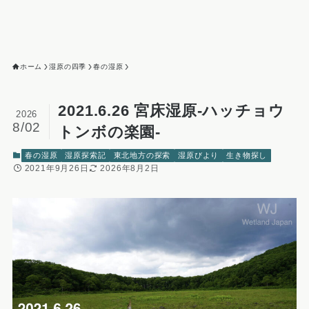
ホーム
湿原の四季
春の湿原
2021.6.26 宮床湿原-ハッチョウ
2026
8/02
トンボの楽園-
春の湿原
湿原探索記
東北地方の探索
湿原びより
生き物探し
2021年9月26日
2026年8月2日