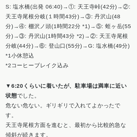
S: 塩水橋(出発 06:40)→①: 天王寺峠(42分)→②:
天王寺尾根分岐(１時間43分)→③: 丹沢山(48
分)→④: 棚沢ノ頭(1時間22分 *1)→⑤: 蛭ヶ岳(55
分)→③: 丹沢山(1時間43分 *2)→②: 天王寺尾根
分岐(44分)→⑥: 登山口(55分)→G: 塩水橋(49分)
*1小休憩込
*2コーヒーブレイク込み
▼
6:20くらいに着いたが、駐車場は満車に近い
状態
でした。
危ない危ない。ギリギリで入れてよかったで
す。
天王寺尾根方面を進むと、最初から比較的急な
傾斜が続きます。