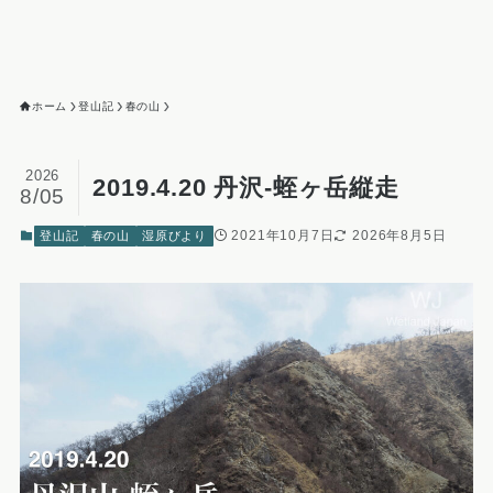
ホーム
登山記
春の山
2026
2019.4.20 丹沢-蛭ヶ岳縦走
8/05
2021年10月7日
2026年8月5日
登山記
春の山
湿原びより