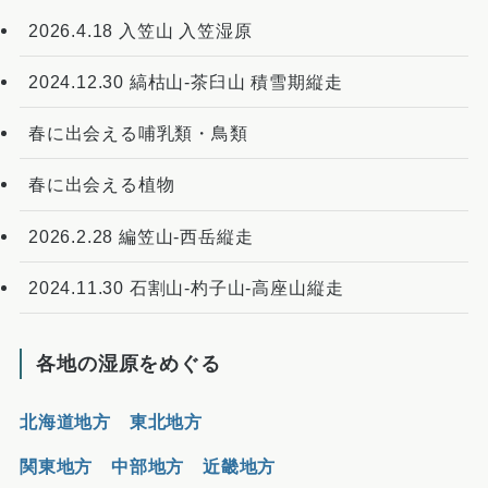
2026.4.18 入笠山 入笠湿原
2024.12.30 縞枯山-茶臼山 積雪期縦走
春に出会える哺乳類・鳥類
春に出会える植物
2026.2.28 編笠山-西岳縦走
2024.11.30 石割山-杓子山-高座山縦走
各地の湿原をめぐる
北海道地方
東北地方
関東地方
中部地方
近畿地方