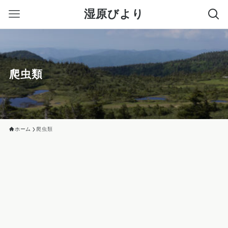
湿原びより
爬虫類
ホーム
爬虫類