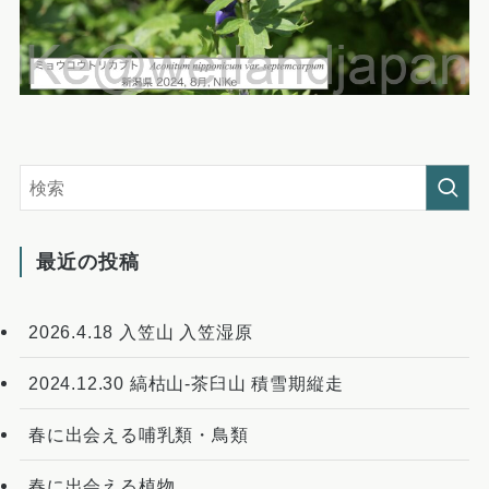
最近の投稿
2026.4.18 入笠山 入笠湿原
2024.12.30 縞枯山-茶臼山 積雪期縦走
春に出会える哺乳類・鳥類
春に出会える植物