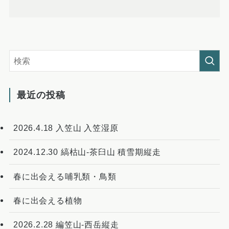
最近の投稿
2026.4.18 入笠山 入笠湿原
2024.12.30 縞枯山-茶臼山 積雪期縦走
春に出会える哺乳類・鳥類
春に出会える植物
2026.2.28 編笠山-西岳縦走