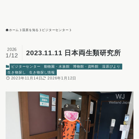
ホーム
湿原を知る
ビジターセンター
2026
2023.11.11 日本両生類研究所
1/12
ビジターセンター
動物園・水族館
博物館・資料館
湿原びより
生き物探し
生き物探し情報
2023年11月14日
2026年1月12日