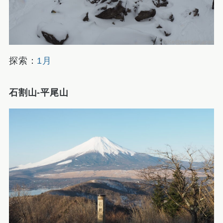
探索：
1月
石割山-平尾山