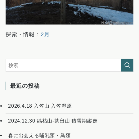
探索・情報：
2月
最近の投稿
2026.4.18 入笠山 入笠湿原
2024.12.30 縞枯山-茶臼山 積雪期縦走
春に出会える哺乳類・鳥類