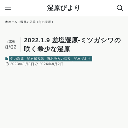
湿原びより
ホーム
湿原の四季
冬の湿原
2022.1.9 差塩湿原-ミツガシワの
2026
8/02
咲く希少な湿原
冬の湿原
湿原探索記
東北地方の探索
湿原びより
2023年1月8日
2026年8月2日