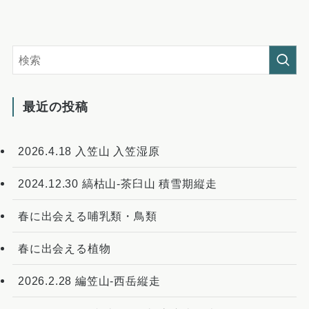
最近の投稿
2026.4.18 入笠山 入笠湿原
2024.12.30 縞枯山-茶臼山 積雪期縦走
春に出会える哺乳類・鳥類
春に出会える植物
2026.2.28 編笠山-西岳縦走