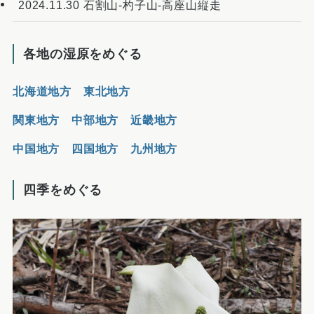
2024.11.30 石割山-杓子山-高座山縦走
各地の湿原をめぐる
北海道地方
東北地方
関東地方
中部地方
近畿地方
中国地方
四国地方
九州地方
四季をめぐる