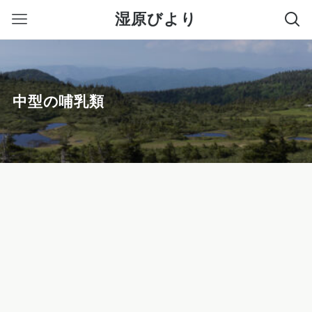
湿原びより
中型の哺乳類