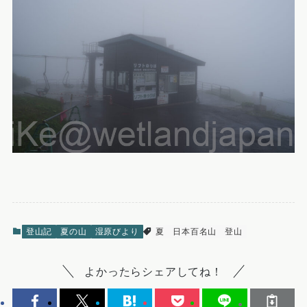
登山記
夏の山
湿原びより
夏
日本百名山
登山
よかったらシェアしてね！